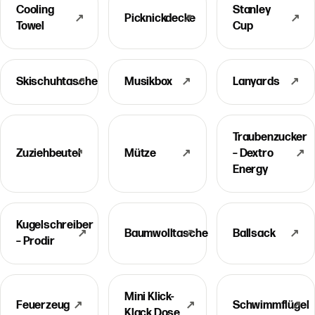
Cooling
Stanley
↗
Picknickdecke
↗
↗
Towel
Cup
Skischuhtasche
↗
Musikbox
↗
Lanyards
↗
Traubenzucker
Zuziehbeutel
↗
Mütze
↗
– Dextro
↗
Energy
Kugelschreiber
↗
Baumwolltasche
↗
Ballsack
↗
– Prodir
Mini Klick-
Feuerzeug
↗
↗
Schwimmflügel
↗
Klack Dose