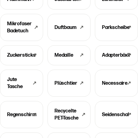
Mikrofaser
↗
Duftbaum
↗
Parkscheibe
↗
Badetuch
Zuckersticks
↗
Medaille
↗
Adapterböxli
↗
Jute
↗
Plüschtier
↗
Necessaire
↗
Tasche
Recycelte
Regenschirm
↗
↗
Seidenschal
↗
PET-Tasche