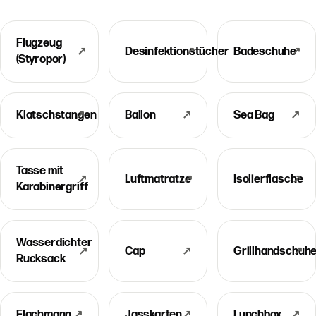
Flugzeug
↗
Desinfektionstücher
↗
Badeschuhe
↗
(Styropor)
Klatschstangen
↗
Ballon
↗
Sea Bag
↗
Tasse mit
↗
Luftmatratze
↗
Isolierflasche
↗
Karabinergriff
Wasserdichter
↗
Cap
↗
Grillhandschuh
↗
Rucksack
Flachmann
↗
Jasskarten
↗
Lunchbox
↗