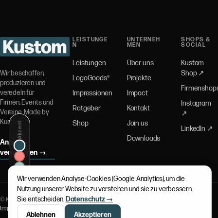
LEISTUNGE
UNTERNEH
SHOPS &
N
MEN
SOCIAL
Leistungen
Über uns
Kustom
Wir beschaffen,
Shop ↗
LogoGoods®
Projekte
produzieren und
Firmenshop
veredeln für
Impressionen
Impact
Firmen, Events und
Instagram
Ratgeber
Kontakt
Vereine. Made by
↗
Kustom.
Shop
Join us
Akzent
LinkedIn ↗
Downloads
Anprobe
vereinbaren →
Wir verwenden Analyse-Cookies (Google Analytics), um die
Nutzung unserer Website zu verstehen und sie zu verbessern.
Sie entscheiden.
Datenschutz →
© Kustom Schweiz AG — A Proud Member of
Swiss Kustom Group AG
Impressum
·
Richtlinien
·
Cookie-Einstellungen
Ablehnen
Akzeptieren