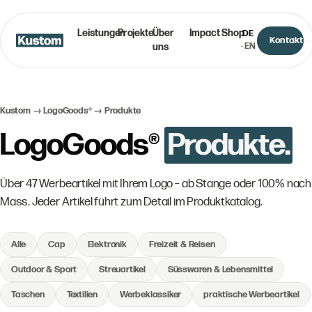
Leistungen
Projekte
Über
Impact
Shop
DE
Kontakt
uns
·
EN
Kustom →
LogoGoods®
→ Produkte
LogoGoods®
Produkte.
Über 47 Werbeartikel mit Ihrem Logo – ab Stange oder 100% nach
Mass. Jeder Artikel führt zum Detail im Produktkatalog.
Alle
Cap
Elektronik
Freizeit & Reisen
Outdoor & Sport
Streuartikel
Süsswaren & Lebensmittel
Taschen
Textilien
Werbeklassiker
praktische Werbeartikel