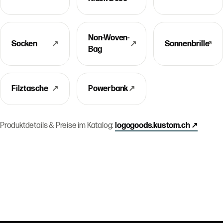
Non-Woven-
Socken
↗
↗
Sonnenbrille
↗
Bag
Filztasche
↗
Powerbank
↗
Produktdetails & Preise im Katalog:
logogoods.kustom.ch ↗