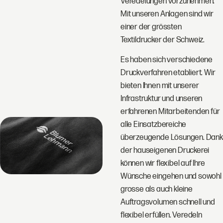
Veredelungen vorzunehmen.
Mit unseren Anlagen sind wir
einer der grössten
Textildrucker der Schweiz.
Es haben sich verschiedene
Druckverfahren etabliert. Wir
bieten Ihnen mit unserer
Infrastruktur und unseren
erfahrenen Mitarbeitenden für
alle Einsatzbereiche
überzeugende Lösungen. Dank
der hauseigenen Druckerei
können wir flexibel auf Ihre
Wünsche eingehen und sowohl
grosse als auch kleine
Auftragsvolumen schnell und
flexibel erfüllen. Veredeln