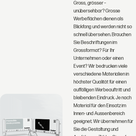
Gross, grösser –
unübersehbar? Grosse
Werbeflächen dienen als
Blickfang und werden nicht so
schnell übersehen. Brauchen
Sie Beschriftungen im
Grossformat? Für Ihr
Unternehmen oder einen
Event? Wir bedrucken viele
verschiedene Materialien in
höchster Qualität für einen
auffälligen Werbeauftritt und
bleibenden Eindruck. Je nach
Material für den Einsatz im
Innen- und Aussenbereich
geeignet. Wir übernehmen für
Sie die Gestaltung und