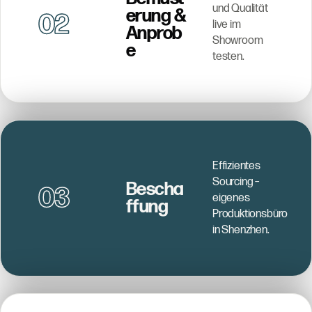
und Qualität
erung &
02
live im
Anprob
Showroom
e
testen.
Effizientes
Sourcing –
Bescha
03
eigenes
ffung
Produktionsbüro
in Shenzhen.