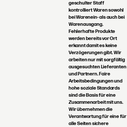
geschulter Staff
kontrolliert Waren sowohl
bei Warenein- als auch bei
Warenausgang.
Fehlerhafte Produkte
werden bereits vor Ort
erkannt damit es keine
Verzögerungen gibt. Wir
arbeiten nur mit sorgfältig
ausgesuchten Lieferanten
und Partnern. Faire
Arbeitsbedingungen und
hohe soziale Standards
sind die Basis für eine
Zusammenarbeit mit uns.
Wir übernehmen die
Verantwortung für eine für
alle Seiten sichere