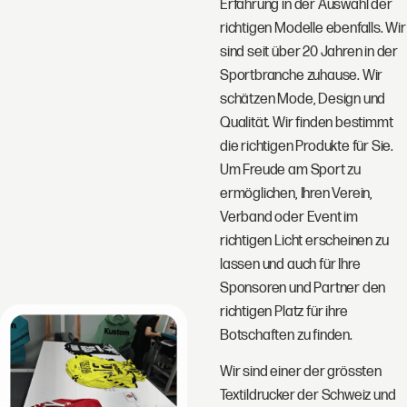
Erfahrung in der Auswahl der
richtigen Modelle ebenfalls. Wir
sind seit über 20 Jahren in der
Sportbranche zuhause. Wir
schätzen Mode, Design und
Qualität. Wir finden bestimmt
die richtigen Produkte für Sie.
Um Freude am Sport zu
ermöglichen, Ihren Verein,
Verband oder Event im
richtigen Licht erscheinen zu
lassen und auch für Ihre
Sponsoren und Partner den
richtigen Platz für ihre
Botschaften zu finden.
Wir sind einer der grössten
Textildrucker der Schweiz und