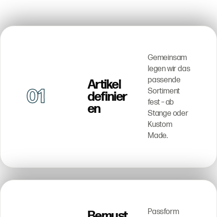
Gemeinsam
legen wir das
passende
Artikel
01
Sortiment
definier
fest – ab
en
Stange oder
Kustom
Made.
Passform
Bemust