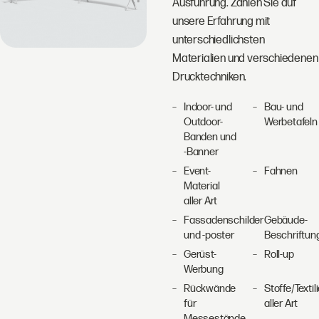
Ausführung. Zählen Sie auf
unsere Erfahrung mit
unterschiedlichsten
Materialien und verschiedenen
Drucktechniken.
Indoor- und
Bau- und
Outdoor-
Werbetafeln
Banden und
-Banner
Event-
Fahnen
Material
aller Art
Fassadenschilder
Gebäude-
und -poster
Beschriftun
Gerüst-
Roll-up
Werbung
Rückwände
Stoffe/Textil
für
aller Art
Messestände