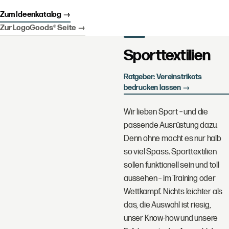
Zum Ideenkatalog
→
Zur LogoGoods® Seite
→
Sporttextilien
Ratgeber: Vereinstrikots
bedrucken lassen →
Wir lieben Sport – und die
passende Ausrüstung dazu.
Denn ohne macht es nur halb
so viel Spass. Sporttextilien
sollen funktionell sein und toll
aussehen – im Training oder
Wettkampf. Nichts leichter als
das, die Auswahl ist riesig,
unser Know-how und unsere