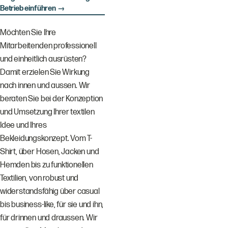
Betrieb einführen →
Möchten Sie Ihre
Mitarbeitenden professionell
und einheitlich ausrüsten?
Damit erzielen Sie Wirkung
nach innen und aussen. Wir
beraten Sie bei der Konzeption
und Umsetzung Ihrer textilen
Idee und Ihres
Bekleidungskonzept. Vom T-
Shirt, über Hosen, Jacken und
Hemden bis zu funktionellen
Textilien, von robust und
widerstandsfähig über casual
bis business-like, für sie und ihn,
für drinnen und draussen. Wir