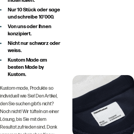
materialien.
Nur 10 Stück oder sage
und schreibe 10’000.
Von uns oder Ihnen
konzipiert.
Nicht nur schwarz oder
weiss.
Kustom Made am
besten Made by
Kustom.
Kustom-made, Produkte so
individuell wie Sie! Den Artikel,
den Sie suchen gibt’s nicht?
Noch nicht! Wir tüfteln an einer
Lösung, bis Sie mit dem
Resultat zufrieden sind. Dank