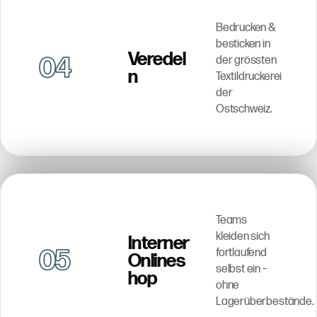
Bedrucken &
besticken in
Veredel
04
der grössten
n
Textildruckerei
der
Ostschweiz.
Teams
kleiden sich
Interner
05
fortlaufend
Onlines
selbst ein –
hop
ohne
Lagerüberbestände.