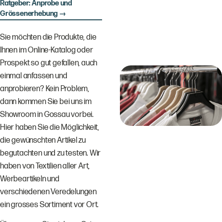
Ratgeber: Anprobe und
Grössenerhebung →
Sie möchten die Produkte, die
Ihnen im Online-Katalog oder
Prospekt so gut gefallen, auch
einmal anfassen und
anprobieren? Kein Problem,
dann kommen Sie bei uns im
Showroom in Gossau vorbei.
Hier haben Sie die Möglichkeit,
die gewünschten Artikel zu
begutachten und zu testen. Wir
haben von Textilien aller Art,
Werbeartikeln und
verschiedenen Veredelungen
ein grosses Sortiment vor Ort.