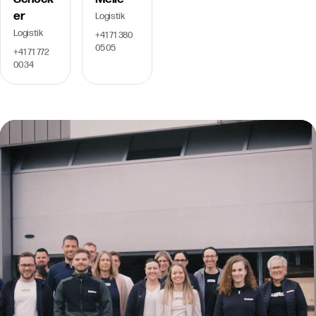
er
Logistik
Logistik
+41 71 380
05 05
+41 71 772
00 34