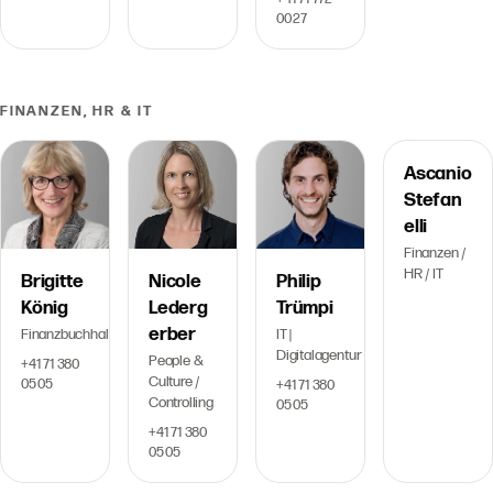
00 27
FINANZEN, HR & IT
Ascanio
Stefan
elli
Finanzen /
HR / IT
Brigitte
Nicole
Philip
König
Lederg
Trümpi
erber
Finanzbuchhaltung
IT |
Digitalagentur
People &
+41 71 380
Culture /
05 05
+41 71 380
Controlling
05 05
+41 71 380
05 05