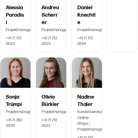
Alessia
Andrea
Daniel
Paradis
Scherr
Knechtl
i
er
e
Projektmanagerin
Projektmanagerin
Projektmanager
+41 71 772
+41 71 772
+41 71 772
00 23
00 25
00 24
Sonja
Olivia
Nadine
Trümpi
Bürkler
Thaler
Projektmanagerin
Projektmanagerin
Kundenberatung
Online-
+41 71 380
+41 71 772
Shops |
05 05
00 22
Projektmanagerin
+41 71 772