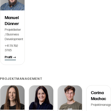
Manuel
Dünner
Projektleiter
/ Business
Development
+41 79 792
37 65
Profil →
PROJEKTMANAGEMENT
Corina
Machac
Projektmanage