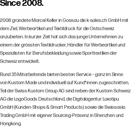
Since 2008.
2008 gründete Marcel Keller in Gossau die k-sales.ch GmbH mit
dem Ziel, Werbeartikel und Textildruck für die Ostschweiz
anzubieten. In kurzer Zeit hat sich das junge Unternehmen zu
einem der grössten Textildrucker, Händler für Werbeartikel und
Spezialisten für Berufsbekleidung sowie Sporttextilien der
Schweiz entwickelt.
Rund 35 Mitarbeitende bieten besten Service – ganz im Sinne
von Kustom Made und individuell auf Kund*innen zugeschnitten.
Teil der Swiss Kustom Group AG sind neben der Kustom Schweiz
AG die LogoGoods Deutschland, die Digitalagentur Loxotipu
GmbH (Kunden-Shops & Smart Products) sowie die Swissasia
Trading GmbH mit eigener Sourcing-Präsenz in Shenzhen und
Hongkong.