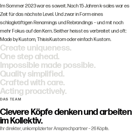
Im Sommer 2023 war es soweit. Nach 15 Jahren k-sales war es
Zeit für das nächste Level. Und zwar in Form eines
schlagkräftigen Renamings und Rebrandings – und mit noch
mehr Fokus auf den Kern. Seither heisst es verbreitet und oft:
Made by Kustom, ThisisKustom oder einfach Kustom.
Create uniqueness.
One step ahead.
Impossible made possible.
Quality simplified.
Crafted with care.
Acting proactively.
DAS TEAM
Clevere Köpfe denken und arbeiten
im Kollektiv.
Ihr direkter, unkomplizierter Ansprechpartner – 26 Köpfe.