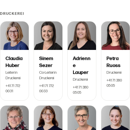
DRUCKEREI
Adrienn
Claudia
Sinem
Petra
e
Huber
Sezer
Ruoss
Lauper
Leiterin
Co-Leiterin
Druckerei
Druckerei
Druckerei
Druckerei
+41 71 380
05 05
+41 71 772
+41 71 772
+41 71 380
00 31
00 33
05 05