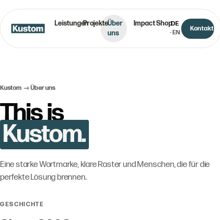
Leistungen
Projekte
Über
Impact
Shop
DE
Kontakt
uns
·
EN
Kustom → Über uns
This is
Kustom.
Eine starke Wortmarke, klare Raster und Menschen, die für die
perfekte Lösung brennen.
GESCHICHTE