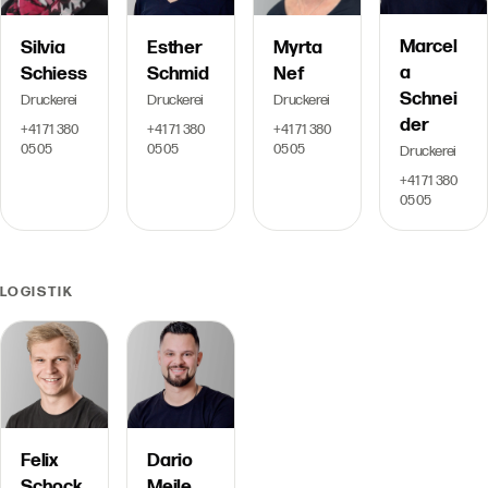
Marcel
Myrta
Silvia
Esther
a
Nef
Schiess
Schmid
Schnei
Druckerei
Druckerei
Druckerei
der
+41 71 380
+41 71 380
+41 71 380
05 05
05 05
05 05
Druckerei
+41 71 380
05 05
LOGISTIK
Dario
Felix
Meile
Schock